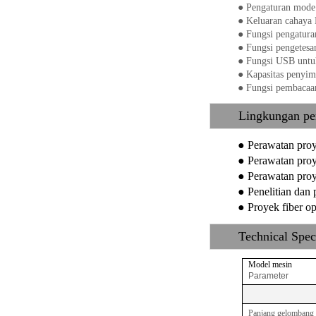
●
Pengaturan mode 
●
Keluaran cahaya 
●
Fungsi pengatura
●
Fungsi pengetesa
●
Fungsi USB untu
●
Kapasitas penyim
●
Fungsi pembacaan
Lingkungan p
●
Perawatan pro
●
Perawatan pr
●
Perawatan proy
●
Penelitian dan
●
Proyek fiber op
Technical Spec
Model mesin
Parameter
Panjang gelombang t