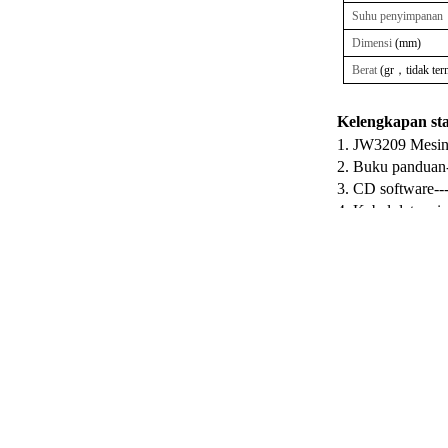
Suhu penyimpanan
Dimensi
(mm)
Berat
(gr
，
tidak ter
Kelengkapan st
1.
JW3209 Mesin ut
2.
Buku panduan---
3.
CD software-----
4.
Kabel data mini
5.
Adaptor USB 5V 
6.
Baterai 1.5V----
7.
Tas lunak berba
8.
Sertifikat lulus 
Prev:
JW3216 Opt......
Seri Produk
Joinwit official Wechat
Handheld Light Source dan OPM