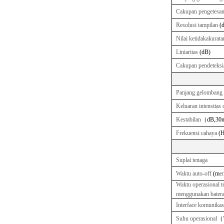
Cakupan pengetesa
Resolusi tampilan
(
Nilai ketidakakurata
Liniaritas
(dB)
Cakupan pendeteksi
Panjang gelombang
Keluaran intensitas
Kestabilan
（
dB,30
Frekuensi cahaya
(H
Suplai tenaga
Waktu auto-off
(m
en
Waktu operasional t
menggunakan batera
Interface komunikas
Suhu operasional
（